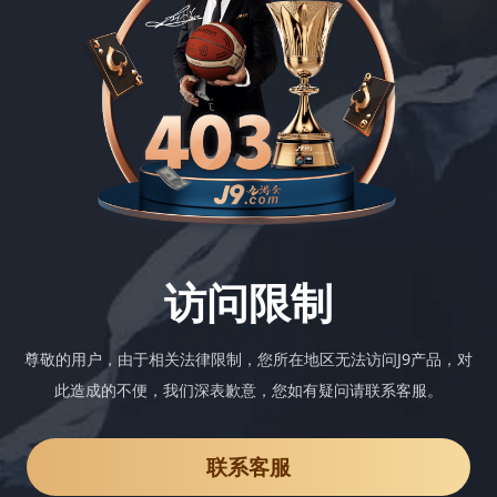
访问限制
尊敬的用户，由于相关法律限制，您所在地区无法访问J9产品，对
此造成的不便，我们深表歉意，您如有疑问请联系客服。
联系客服